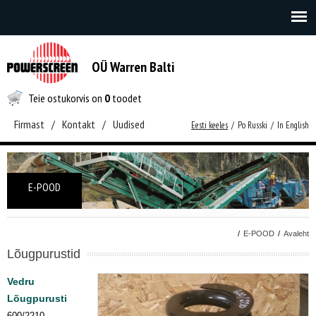
OÜ Warren Balti
Teie ostukorvis on
0
toodet
Firmast
/
Kontakt
/
Uudised
Eesti keeles
/
Po Russki
/
In English
E-POOD
/
E-POOD
/
Avaleht
Lõugpurustid
Vedru
Lõugpurusti
600/2210