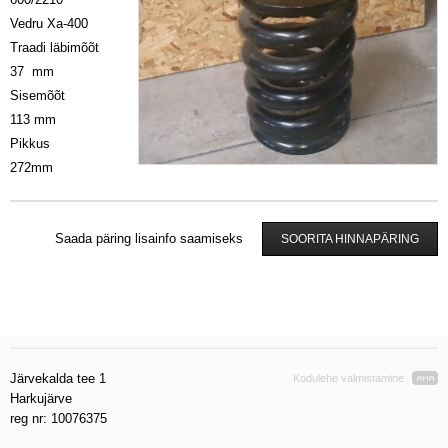
Vedru Xa-400
Traadi läbimõõt
37 mm
Sisemõõt
113 mm
Pikkus
272mm
Saada päring lisainfo saamiseks
SOORITA HINNAPÄRING
Järvekalda tee 1
Kodulehe valmistamine
Harkujärve
reg nr: 10076375