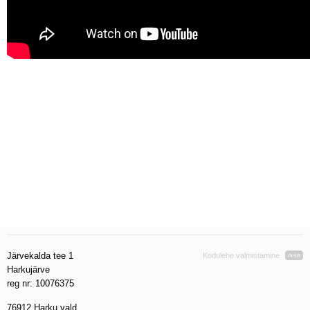
Järvekalda tee 1
Kodulehe valmistamine
Harkujärve
reg nr: 10076375
76912 Harku vald