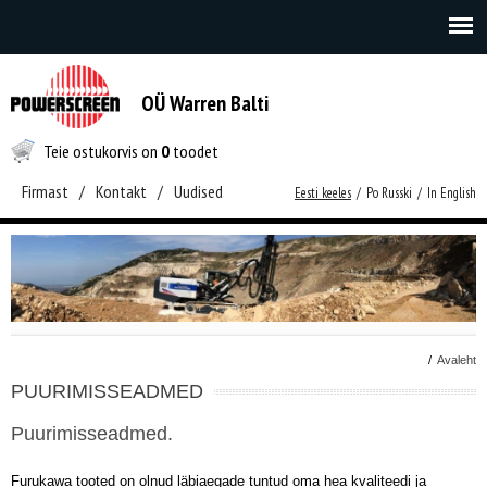
OÜ Warren Balti
Teie ostukorvis on
0
toodet
Firmast
/
Kontakt
/
Uudised
Eesti keeles
/
Po Russki
/
In English
/
Avaleht
PUURIMISSEADMED
Puurimisseadmed.
Furukawa tooted on olnud läbiaegade tuntud oma hea kvaliteedi ja