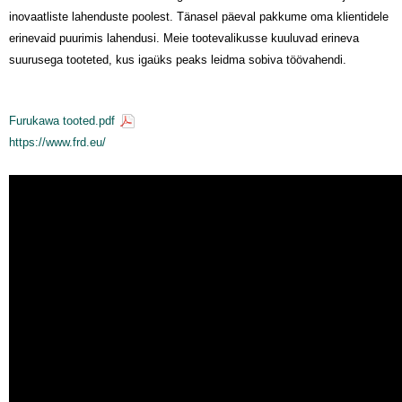
inovaatliste lahenduste poolest. Tänasel päeval pakkume oma klientidele
erinevaid puurimis lahendusi. Meie tootevalikusse kuuluvad erineva
suurusega tooteted, kus igaüks peaks leidma sobiva töövahendi.
Furukawa tooted.pdf
https://www.frd.eu/