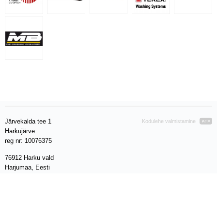
Järvekalda tee 1
Kodulehe valmistamine
Harkujärve
reg nr: 10076375
76912 Harku vald
Harjumaa, Eesti
VAT EE 100280212
Telefon: +372 611 8010
E- mail:
info@warren.ee