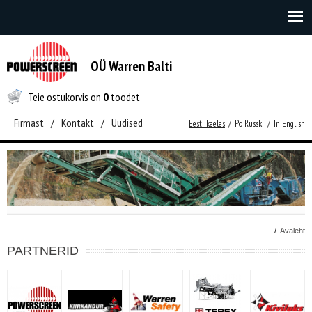
OÜ Warren Balti
Teie ostukorvis on
0
toodet
Firmast
/
Kontakt
/
Uudised
Eesti keeles
/
Po Russki
/
In English
/
Avaleht
PARTNERID