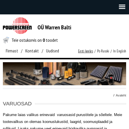
OÜ Warren Balti
Teie ostukorvis on
0
toodet
Firmast
/
Kontakt
/
Uudised
Eesti keeles
/
Po Russki
/
In English
/
Avaleht
VARUOSAD
Pakume laias valikus erinevaid varuosasid purustitele ja sõeltele. Meie
tootevailkus on olemas koonuslukustid, laagrid, soomusplaadid ja
rullikuid. Lisaks pakume veel erinevaid hüdraulika pumpasid ja