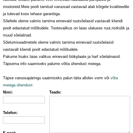
mootoreid.Meie poolt tarnitud varuosad vastavad alati kõrgele kvaliteedile
ja tulevad koos tehase garantiiga.
Sõeltele oleme valmis tarnima erinevaid ruutsõelasid vastavalt kliendi
poolt edastatud mõõtudele. Tootevailkus on laias ulatuses ruut,ristkülik ja
muud sõelalinad.
Sõelumiseadmetele oleme valmis tarnima erinevaid ruutsõelasid
vastavalt kliendi poolt edastatud mõõtudele.
Pakume lisaks laias valikus erinevaid löökplaate ja harf sõelalinasid.
Täpsema info saamiseks palume võtta ühendust meiega.
Täpse varuosapäringu saatmiseks palun täita allolev vorm või
võta
meiega ühendust
:
Nimi:
Teade:
Telefon:
E-post: