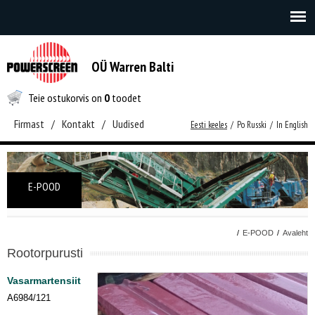
OÜ Warren Balti
Teie ostukorvis on
0
toodet
Firmast
/
Kontakt
/
Uudised
Eesti keeles
/
Po Russki
/
In English
E-POOD
/
E-POOD
/
Avaleht
Rootorpurusti
Vasarmartensiit
A6984/121