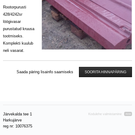
Rootorpurusti
428/4242sr
löögivasar
purustatud kruusa
tootmiseks.
Komplekti kuulub
neli vasarat.
Saada päring lisainfo saamiseks
SOORITA HINNAPÄRING
Järvekalda tee 1
Kodulehe valmistamine
Harkujärve
reg nr: 10076375