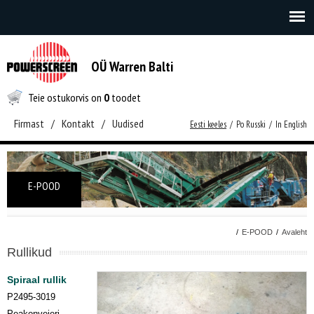
OÜ Warren Balti
Teie ostukorvis on
0
toodet
Firmast
/
Kontakt
/
Uudised
Eesti keeles
/
Po Russki
/
In English
E-POOD
/
E-POOD
/
Avaleht
Rullikud
Spiraal rullik
P2495-3019
Peakonveieri