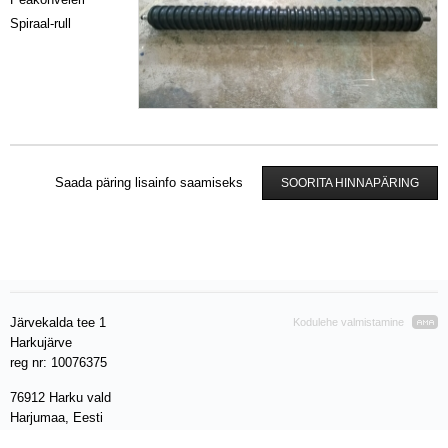
Spiraal-rull
Saada päring lisainfo saamiseks
SOORITA HINNAPÄRING
Järvekalda tee 1
Kodulehe valmistamine
Harkujärve
reg nr: 10076375
76912 Harku vald
Harjumaa, Eesti
VAT EE 100280212