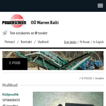
OÜ Warren Balti
Teie ostukorvis on
0
toodet
Firmast
/
Kontakt
/
Uudised
Eesti keeles
/
Po Russki
/
In English
E-POOD
/
E-POOD
/
Avaleht
Rullikud
Küljerullik
SP06930470
45 kraadine