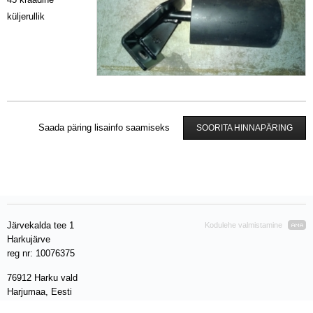
küljerullik
Saada päring lisainfo saamiseks
SOORITA HINNAPÄRING
Järvekalda tee 1
Kodulehe valmistamine
Harkujärve
reg nr: 10076375
76912 Harku vald
Harjumaa, Eesti
VAT EE 100280212