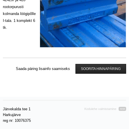
rootorpurusti
kolmanda löögipõlle
I-tala. 1 komplekt 6
tk.
Saada päring lisainfo saamiseks
SOORITA HINNAPÄRING
Järvekalda tee 1
Kodulehe valmistamine
Harkujärve
reg nr: 10076375