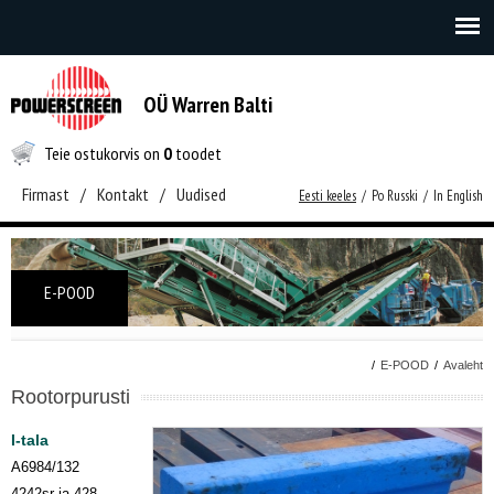
OÜ Warren Balti
Teie ostukorvis on
0
toodet
Firmast
/
Kontakt
/
Uudised
Eesti keeles
/
Po Russki
/
In English
E-POOD
/
E-POOD
/
Avaleht
Rootorpurusti
I-tala
A6984/132
4242sr ja 428