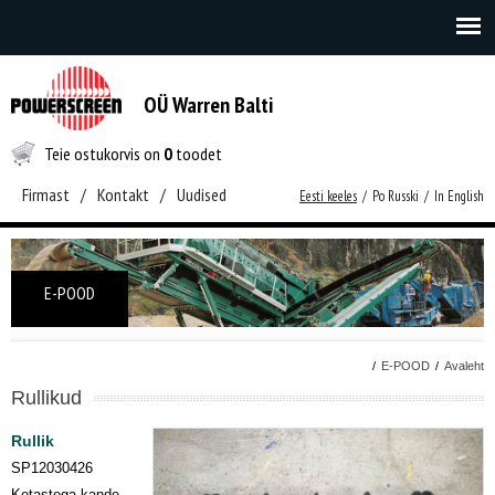
OÜ Warren Balti
Teie ostukorvis on
0
toodet
Firmast
/
Kontakt
/
Uudised
Eesti keeles
/
Po Russki
/
In English
E-POOD
/
E-POOD
/
Avaleht
Rullikud
Rullik
SP12030426
Ketastega kande