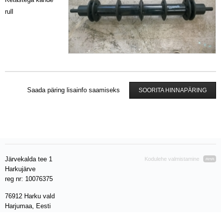
rull
Saada päring lisainfo saamiseks
SOORITA HINNAPÄRING
Järvekalda tee 1
Kodulehe valmistamine
Harkujärve
reg nr: 10076375
76912 Harku vald
Harjumaa, Eesti
VAT EE 100280212