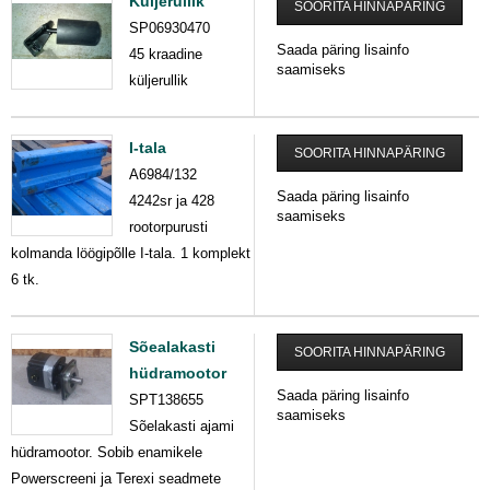
Küljerullik
SOORITA HINNAPÄRING
SP06930470
Saada päring lisainfo
45 kraadine
saamiseks
küljerullik
I-tala
SOORITA HINNAPÄRING
A6984/132
Saada päring lisainfo
4242sr ja 428
saamiseks
rootorpurusti
kolmanda löögipõlle I-tala. 1 komplekt
6 tk.
Sõealakasti
SOORITA HINNAPÄRING
hüdramootor
Saada päring lisainfo
SPT138655
saamiseks
Sõelakasti ajami
hüdramootor. Sobib enamikele
Powerscreeni ja Terexi seadmete