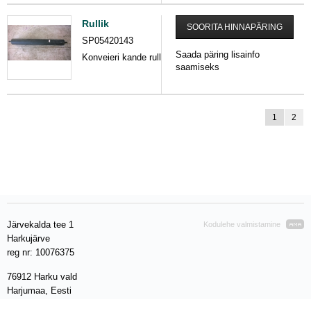
Rullik
SOORITA HINNAPÄRING
SP05420143
Saada päring lisainfo
Konveieri kande rull
saamiseks
1
2
Järvekalda tee 1
Kodulehe valmistamine
Harkujärve
reg nr: 10076375
76912 Harku vald
Harjumaa, Eesti
VAT EE 100280212