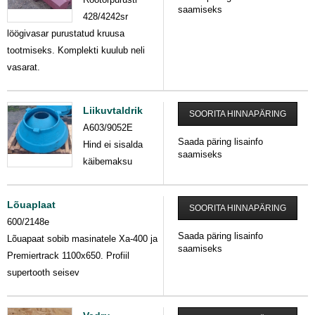
saamiseks
428/4242sr
löögivasar purustatud kruusa
tootmiseks. Komplekti kuulub neli
vasarat.
Liikuvtaldrik
SOORITA HINNAPÄRING
A603/9052E
Saada päring lisainfo
Hind ei sisalda
saamiseks
käibemaksu
Lõuaplaat
SOORITA HINNAPÄRING
600/2148e
Saada päring lisainfo
Lõuapaat sobib masinatele Xa-400 ja
saamiseks
Premiertrack 1100x650. Profiil
supertooth seisev