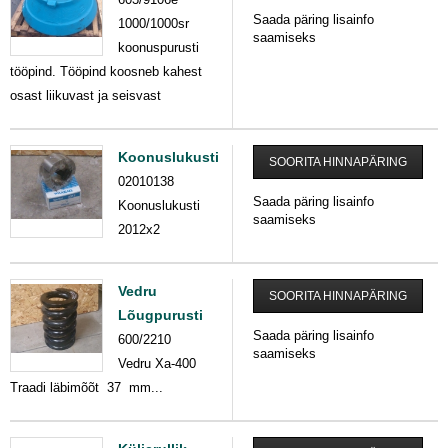
Saada päring lisainfo
1000/1000sr
saamiseks
koonuspurusti
tööpind. Tööpind koosneb kahest
osast liikuvast ja seisvast
Koonuslukusti
SOORITA HINNAPÄRING
02010138
Saada päring lisainfo
Koonuslukusti
saamiseks
2012x2
Vedru
SOORITA HINNAPÄRING
Lõugpurusti
Saada päring lisainfo
600/2210
saamiseks
Vedru Xa-400
Traadi läbimõõt 37 mm...