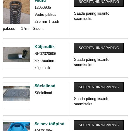
Vedru
SOORITA HINNAPÄRING
12050935
Saada päring lisainfo
Vedru pikkus
saamiseks
275mm Traadi
paksus 17mm Sise...
Küljerullik
SOORITA HINNAPÄRING
SP02020606
Saada päring lisainfo
30 kraadine
saamiseks
küljerullik
Sõelalinad
SOORITA HINNAPÄRING
Sõelalinad
Saada päring lisainfo
saamiseks
Seisev tööpind
SOORITA HINNAPÄRING
603/9106e