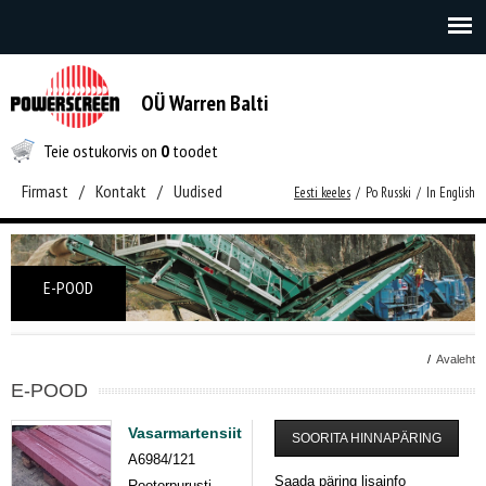
OÜ Warren Balti
Teie ostukorvis on
0
toodet
Firmast
/
Kontakt
/
Uudised
Eesti keeles
/
Po Russki
/
In English
E-POOD
/
Avaleht
E-POOD
Vasarmartensiit
SOORITA HINNAPÄRING
A6984/121
Saada päring lisainfo
Rootorpurusti