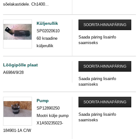
sõelakastidele. Ch1400...
Küljerullik
SOORITA HINNAPÄRING
SP02020610
Saada päring lisainfo
60 kraadine
saamiseks
küljerullik
Löögipõlle plaat
SOORITA HINNAPÄRING
A6984/9/28
Saada päring lisainfo
saamiseks
Pump
SOORITA HINNAPÄRING
SP12890250
Saada päring lisainfo
Mootri külje pump
saamiseks
X1A50235023-
184901-1A C/W