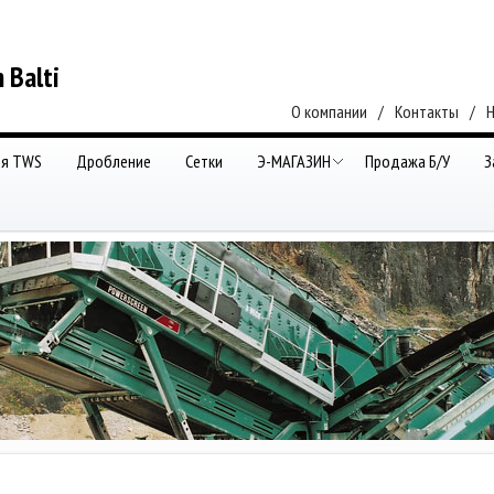
 Balti
О компании
/
Контакты
/
ия TWS
Дробление
Сетки
Э-МАГАЗИН
Продажа Б/У
З