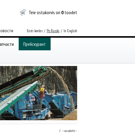
Teie ostukorvis on
0
toodet
Новости
Eesti keeles
/
Po Russki
/
In English
апчасти
Прейскурант
/
--avaleht--